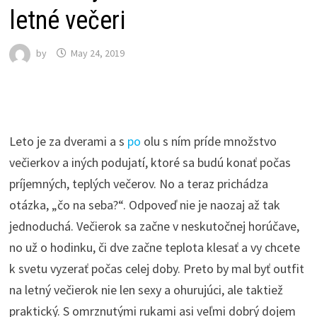
letné večeri
by
May 24, 2019
Leto je za dverami a s
po
olu s ním príde množstvo
večierkov a iných podujatí, ktoré sa budú konať počas
príjemných, teplých večerov. No a teraz prichádza
otázka, „čo na seba?“. Odpoveď nie je naozaj až tak
jednoduchá. Večierok sa začne v neskutočnej horúčave,
no už o hodinku, či dve začne teplota klesať a vy chcete
k svetu vyzerať počas celej doby. Preto by mal byť outfit
na letný večierok nie len sexy a ohurujúci, ale taktiež
praktický. S omrznutými rukami asi veľmi dobrý dojem