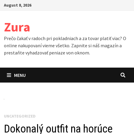
Skip
August 8, 2026
to
content
Zura
Prečo čakať v radoch pri pokladniach a za tovar platiť viac? O
online nakupovaní vieme všetko. Zapnite si náš magazín a
prestaňte vyhadzovať peniaze von oknom.
MENU
UNCATEGORIZED
Dokonalý outfit na horúce