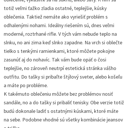
totiž veľmi ťažko zladia ostatné, teplejšie, kúsky
oblečenia. Taktiež nemáte ako vyriešiť problém s
odhalenými nohami. Ideálny riešením sú, dnes veľmi
moderné, roztrhané rifle. V tých vám nebude teplo na
slnku, no ani zima keď slnko zapadne. Na vrch si oblečte
tielko s tenkými ramienkami, ktoré môžete pokojne
zasunúť aj do nohavíc. Tak vám bude opäť o čosi
teplejšie, no zároveň neutrpí estetická stránka vášho
outfitu. Do tašky si pribaľte štýlový sveter, alebo košeľu
a máte po probléme.
K takémuto oblečeniu môžete bez problémov nosiť
sandále, no a do tašky si pribaliť tenisky. Obe verzie totiž
budú dokonale ladiť s ostatnými kúskami, ktoré máte
na sebe. Podobne vhodné sú všetky kombinácie jeansov