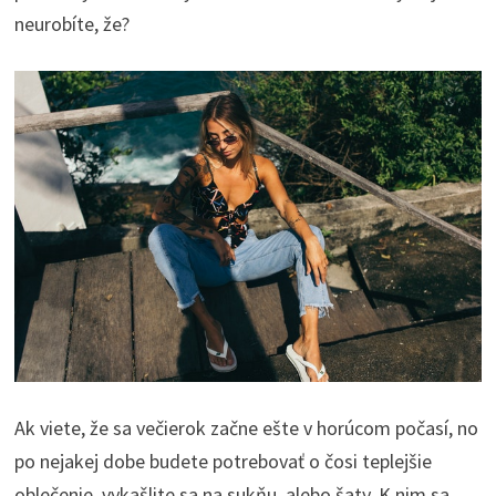
neurobíte, že?
Ak viete, že sa večierok začne ešte v horúcom počasí, no
po nejakej dobe budete potrebovať o čosi teplejšie
oblečenie, vykašlite sa na sukňu, alebo šaty. K nim sa