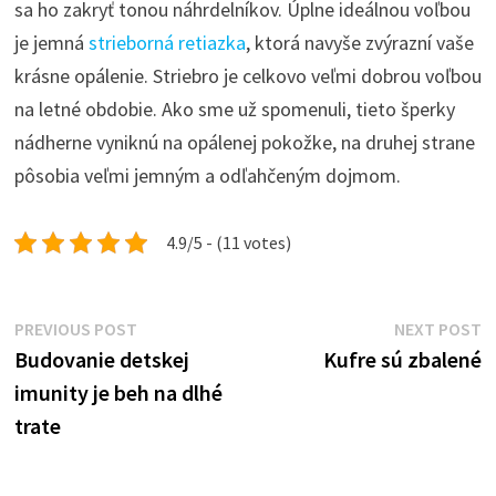
sa ho zakryť tonou náhrdelníkov. Úplne ideálnou voľbou
je jemná
strieborná retiazka
, ktorá navyše zvýrazní vaše
krásne opálenie. Striebro je celkovo veľmi dobrou voľbou
na letné obdobie. Ako sme už spomenuli, tieto šperky
nádherne vyniknú na opálenej pokožke, na druhej strane
pôsobia veľmi jemným a odľahčeným dojmom.
4.9/5 - (11 votes)
Post
Previous
N
PREVIOUS POST
NEXT POST
post:
p
Budovanie detskej
Kufre sú zbalené
navigation
imunity je beh na dlhé
trate