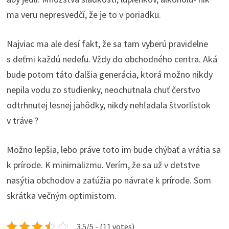
ma veru nepresvedčí, že je to v poriadku.
Najviac ma ale desí fakt, že sa tam vyberú pravidelne
s deťmi každú nedeľu. Vždy do obchodného centra. Aká
bude potom táto ďalšia generácia, ktorá možno nikdy
nepila vodu zo studienky, neochutnala chuť čerstvo
odtrhnutej lesnej jahôdky, nikdy nehľadala štvorlístok
v tráve ?
Možno lepšia, lebo práve toto im bude chýbať a vrátia sa
k prírode. K minimalizmu. Verím, že sa už v detstve
nasýtia obchodov a zatúžia po návrate k prírode. Som
skrátka večným optimistom.
3.5/5 - (11 votes)