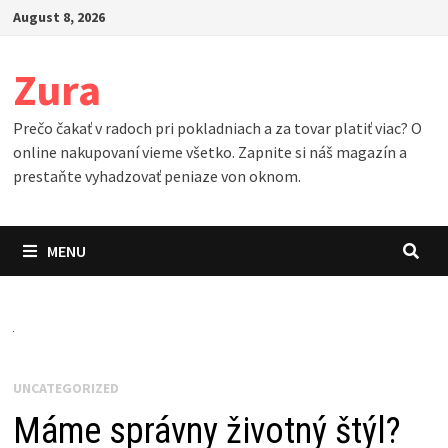
Skip
August 8, 2026
to
content
Zura
Prečo čakať v radoch pri pokladniach a za tovar platiť viac? O
online nakupovaní vieme všetko. Zapnite si náš magazín a
prestaňte vyhadzovať peniaze von oknom.
MENU
UNCATEGORIZED
Máme správny životný štýl?