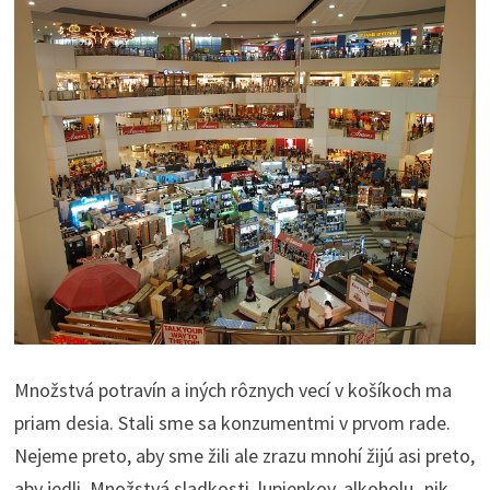
Množstvá potravín a iných rôznych vecí v košíkoch ma
priam desia. Stali sme sa konzumentmi v prvom rade.
Nejeme preto, aby sme žili ale zrazu mnohí žijú asi preto,
aby jedli. Množstvá sladkosti, lupienkov, alkoholu- nik