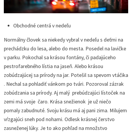
Obchodné centrá v nedeľu
Normálny človek sa niekedy vybral v nedeľu s deťmi na
prechádzku do lesa, alebo do mesta. Posedel na lavičke
v parku. Pokochal sa krásou fontány, či padajúceho
pestrofarebného lístia na jaseň. Alebo krásou
zobúdzajúcej sa prírody na jar. Potešil sa spevom vtáčika
. Nechal sa pohladiť vánkom po tvári. Pozoroval zázrak
zobúdzania sa prírody. Aj malý prebúdzajúci lístoček na
zemi má svoje čaro. Krása snežienok je už niečo
pomaly zabudnuté. Svoju krásu má aj pani zima. Milujem
vŕzgajúci sneh pod nohami. Odlesk krásnej čerstvo
zasneženej lúky. Je to ako pohľad na množstvo