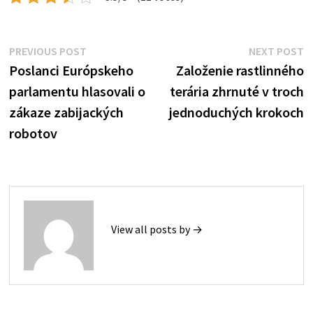
Post
Previous
N
PREVIOUS POST
NEXT POST
post:
p
Poslanci Európskeho
Založenie rastlinného
navigation
parlamentu hlasovali o
terária zhrnuté v troch
zákaze zabijackých
jednoduchých krokoch
robotov
View all posts by →