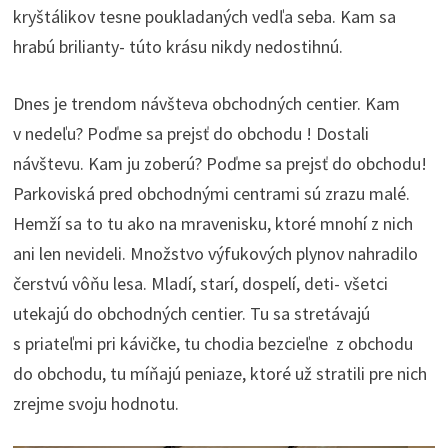
kryštálikov tesne poukladaných vedľa seba. Kam sa
hrabú brilianty- túto krásu nikdy nedostihnú.
Dnes je trendom návšteva obchodných centier. Kam
v nedeľu? Poďme sa prejsť do obchodu ! Dostali
návštevu. Kam ju zoberú? Poďme sa prejsť do obchodu!
Parkoviská pred obchodnými centrami sú zrazu malé.
Hemží sa to tu ako na mravenisku, ktoré mnohí z nich
ani len nevideli. Množstvo výfukových plynov nahradilo
čerstvú vôňu lesa. Mladí, starí, dospelí, deti- všetci
utekajú do obchodných centier. Tu sa stretávajú
s priateľmi pri kávičke, tu chodia bezcieľne z obchodu
do obchodu, tu míňajú peniaze, ktoré už stratili pre nich
zrejme svoju hodnotu.