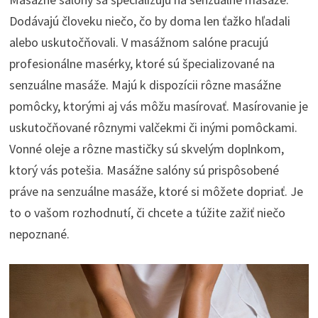
Dodávajú človeku niečo, čo by doma len ťažko hľadali
alebo uskutočňovali. V masážnom salóne pracujú
profesionálne masérky, ktoré sú špecializované na
senzuálne masáže. Majú k dispozícii rôzne masážne
pomôcky, ktorými aj vás môžu masírovať. Masírovanie je
uskutočňované rôznymi valčekmi či inými pomôckami.
Vonné oleje a rôzne mastičky sú skvelým doplnkom,
ktorý vás potešia. Masážne salóny sú prispôsobené
práve na senzuálne masáže, ktoré si môžete dopriať. Je
to o vašom rozhodnutí, či chcete a túžite zažiť niečo
nepoznané.