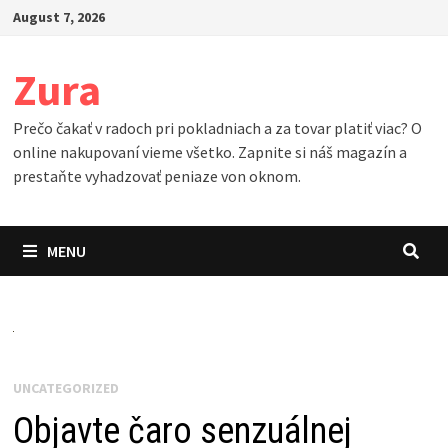
Skip
August 7, 2026
to
content
Zura
Prečo čakať v radoch pri pokladniach a za tovar platiť viac? O
online nakupovaní vieme všetko. Zapnite si náš magazín a
prestaňte vyhadzovať peniaze von oknom.
MENU
UNCATEGORIZED
Objavte čaro senzuálnej