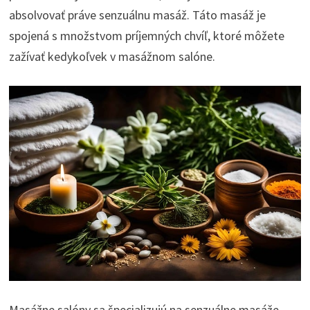
absolvovať práve senzuálnu masáž. Táto masáž je
spojená s množstvom príjemných chvíľ, ktoré môžete
zažívať kedykoľvek v masážnom salóne.
Masážne salóny sa špecializujú na senzuálne masáže.