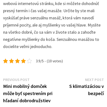
webovú internetovú stránku, kde si môžete dohodnúť
presný termín i čas vašej masáže. Určite by ste mali
vyskúšať práve senzuálnu masáž, ktorá vám navodí
príjemné pocity, ale aj myšlienky vo vašej hlave. Myslite
na všetko dobré, čo sa vám v živote stalo a zahoďte
negatívne myšlienky do koša. Senzuálnou masážou to
docielite veľmi jednoducho.
3.9/5 - (10 votes)
Post
Previous
N
PREVIOUS POST
NEXT POST
post:
p
Mini mobilný domček
S klimatizáciou v
navigation
môže byť spestrením pri
bezpečí
hľadaní dobrodružstiev