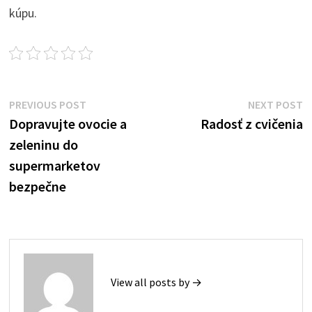
kúpu.
Post
Previous
N
PREVIOUS POST
NEXT POST
post:
p
Dopravujte ovocie a
Radosť z cvičenia
navigation
zeleninu do
supermarketov
bezpečne
View all posts by →