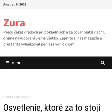
Skip
August 6, 2026
to
content
Zura
Prečo čakať v radoch pri pokladniach a za tovar platiť viac? O
online nakupovaní vieme všetko. Zapnite si náš magazín a
prestaňte vyhadzovať peniaze von oknom.
MENU
UNCATEGORIZED
Osvetlenie, ktoré za to stojí