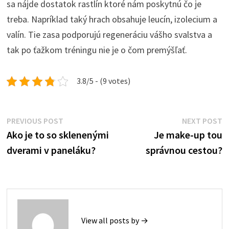
sa nájde dostatok rastlín ktoré nám poskytnú čo je
treba. Napríklad taký hrach obsahuje leucín, izolecium a
valín. Tie zasa podporujú regeneráciu vášho svalstva a
tak po ťažkom tréningu nie je o čom premýšľať.
3.8/5 - (9 votes)
Post
Previous
N
PREVIOUS POST
NEXT POST
post:
p
Ako je to so sklenenými
Je make-up tou
navigation
dverami v paneláku?
správnou cestou?
View all posts by →