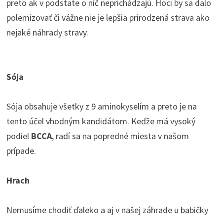
preto ak v podstate o nič neprichádzajú. Hoci by sa dalo
polemizovať či vážne nie je lepšia prirodzená strava ako
nejaké náhrady stravy.
Sója
Sója obsahuje všetky z 9 aminokyselím a preto je na
tento účel vhodným kandidátom. Keďže má vysoký
podiel
BCCA
, radí sa na popredné miesta v našom
prípade.
Hrach
Nemusíme chodiť ďaleko a aj v našej záhrade u babičky