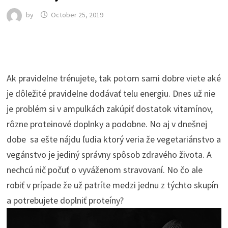
by
October 25, 2019
Ak pravidelne trénujete, tak potom sami dobre viete aké
je dôležité pravidelne dodávať telu energiu. Dnes už nie
je problém si v ampulkách zakúpiť dostatok vitamínov,
rôzne proteinové doplnky a podobne. No aj v dnešnej
dobe sa ešte nájdu ľudia ktorý veria že vegetariánstvo a
vegánstvo je jediný správny spôsob zdravého života. A
nechcú nič počuť o vyváženom stravovaní. No čo ale
robiť v prípade že už patríte medzi jednu z týchto skupín
a potrebujete doplniť proteíny?