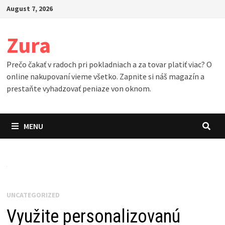
Skip
August 7, 2026
to
content
Zura
Prečo čakať v radoch pri pokladniach a za tovar platiť viac? O
online nakupovaní vieme všetko. Zapnite si náš magazín a
prestaňte vyhadzovať peniaze von oknom.
MENU
UNCATEGORIZED
Využite personalizovanú