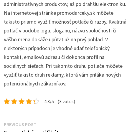
administratívnych produktov, až po drahšiu elektroniku.
Na internetovej stránke promodarceky.sk môžete
takisto priamo využiť možnosť potlače či razby. Kvalitná
potlač v podobe loga, sloganu, názvu spoločnosti či
vášho mena dokáže upútať už na prvý pohľad. V
niektorých prípadoch je vhodné udať telefonický
kontakt, emailovú adresu či dokonca profil na
sociálnych sieťach. Pri takomto druhu potlače môžete
využiť takisto druh reklamy, ktorá vám priláka nových
potencionálnych zákazníkov.
4.3/5 - (3 votes)
Post
Previous
PREVIOUS POST
post: