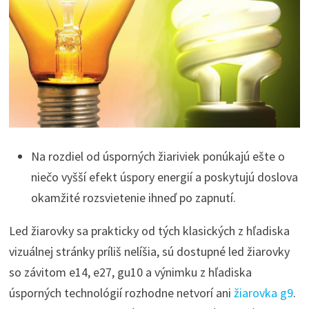
Na rozdiel od úsporných žiariviek ponúkajú ešte o
niečo vyšší efekt úspory energií a poskytujú doslova
okamžité rozsvietenie ihneď po zapnutí.
Led žiarovky sa prakticky od tých klasických z hľadiska
vizuálnej stránky príliš nelíšia, sú dostupné led žiarovky
so závitom e14, e27, gu10 a výnimku z hľadiska
úsporných technológií rozhodne netvorí ani
žiarovka g9
.