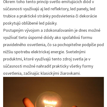
Okrem toho tento princíp svetlo emitujúcich diód v
súčasnosti využívajú aj led reflektory, led panely, led
trubice a praktické stránky podsvietenia či dekorácie
poskytujú obľúbené led pásiky.
Postupným vývojom a zdokonaľovaním je dnes možné
využívať tieto úsporné diódy ako spoľahlivú formu
pravidelného osvetlenia, čo sa pochopiteľne podpíše pod
nižšiu spotrebu elektrickej energie. Svetelnými
produktmi, ktoré využívajú tento zdroj svetla je v
súčasnosti možné nahradiť prakticky všetky formy
osvetlenia, začínajúc klasickými žiarovkami.