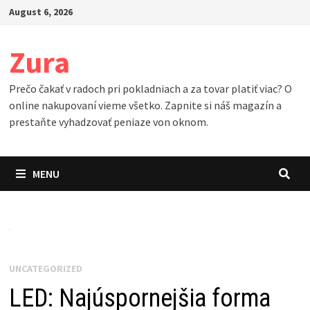
Skip
August 6, 2026
to
content
Zura
Prečo čakať v radoch pri pokladniach a za tovar platiť viac? O
online nakupovaní vieme všetko. Zapnite si náš magazín a
prestaňte vyhadzovať peniaze von oknom.
MENU
UNCATEGORIZED
LED: Najúspornejšia forma