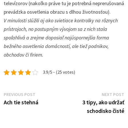
televízorov (nakoľko práve tu je potrebná neprerušovaná
prevádzka osvetlenia obrazu s dlhou životnosťou).
V minulosti slúžili aj ako svietiace kontrolky na rôznych
prístrojoch, no postupným vývojom sa z nich stala
spoľahlivá a zrejme doposiaľ najúspornejšia forma
bežného osvetlenia domácností, ale tiež podnikov,
obchodov či firiem.
3.9/5 - (25 votes)
Post
Previous
N
PREVIOUS POST
NEXT POST
post:
p
Ach tie stehná
3 tipy, ako udržať
navigation
schodisko čisté