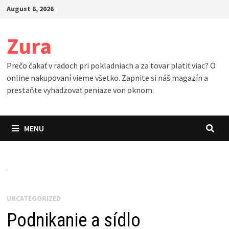
Skip
August 6, 2026
to
content
Zura
Prečo čakať v radoch pri pokladniach a za tovar platiť viac? O
online nakupovaní vieme všetko. Zapnite si náš magazín a
prestaňte vyhadzovať peniaze von oknom.
MENU
UNCATEGORIZED
Podnikanie a sídlo