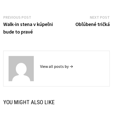
Post
Previous
N
PREVIOUS POST
NEXT POST
post:
p
Walk-in stena v kúpeľni
Obľúbené tričká
navigation
bude to pravé
View all posts by →
YOU MIGHT ALSO LIKE